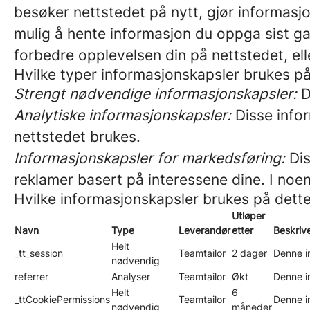
besøker nettstedet på nytt, gjør informasj
mulig å hente informasjon du oppga sist g
forbedre opplevelsen din på nettstedet, ell
Hvilke typer informasjonskapsler brukes på
Strengt nødvendige informasjonskapsler:
D
Analytiske informasjonskapsler:
Disse info
nettstedet brukes.
Informasjonskapsler for markedsføring:
Dis
reklamer basert på interessene dine. I noen 
Hvilke informasjonskapsler brukes på dett
Utløper
Navn
Type
Leverandør
etter
Beskriv
Helt
_tt_session
Teamtailor
2 dager
Denne in
nødvendig
referrer
Analyser
Teamtailor
Økt
Denne in
Helt
6
_ttCookiePermissions
Teamtailor
Denne i
nødvendig
måneder