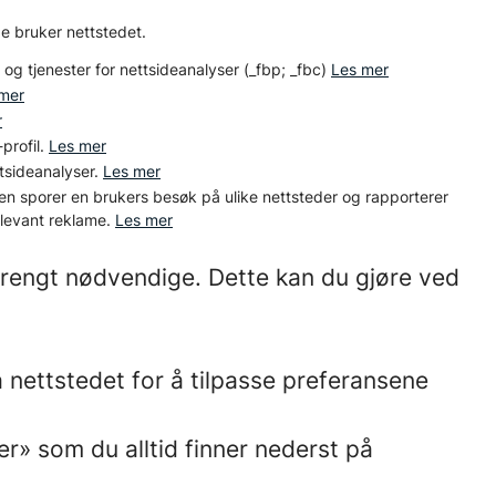
e bruker nettstedet.
 og tjenester for nettsideanalyser (_fbp; _fbc)
Les mer
mer
r
profil.
Les mer
ttsideanalyser.
Les mer
n sporer en brukers besøk på ulike nettsteder og rapporterer
elevant reklame.
Les mer
strengt nødvendige. Dette kan du gjøre ved
 nettstedet for å tilpasse preferansene
r» som du alltid finner nederst på