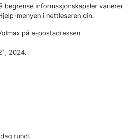
å begrense informasjonskapsler varierer
 Hjelp-menyen i nettleseren din.
l Volmax på e-postadressen
21, 2024.
i dag rundt