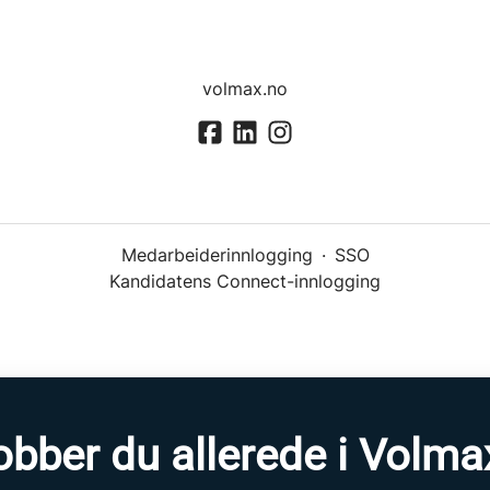
volmax.no
Medarbeiderinnlogging
·
SSO
Kandidatens Connect-innlogging
obber du allerede i Volma