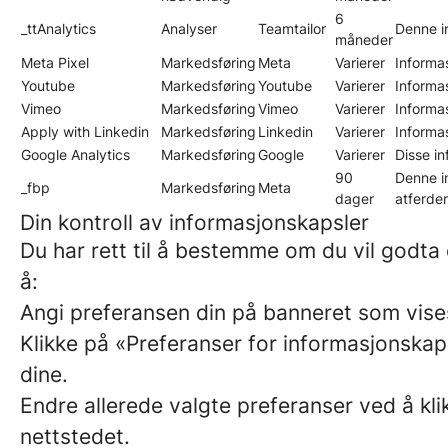
6
_ttAnalytics
Analyser
Teamtailor
Denne i
måneder
Meta Pixel
Markedsføring
Meta
Varierer
Informas
Youtube
Markedsføring
Youtube
Varierer
Informas
Vimeo
Markedsføring
Vimeo
Varierer
Informas
Apply with Linkedin
Markedsføring
Linkedin
Varierer
Informas
Google Analytics
Markedsføring
Google
Varierer
Disse in
90
Denne i
_fbp
Markedsføring
Meta
dager
atferde
Din kontroll av informasjonskapsler
Du har rett til å bestemme om du vil godta
å:
Angi preferansen din på banneret som vises
Klikke på «Preferanser for informasjonskap
dine.
Endre allerede valgte preferanser ved å kli
nettstedet.