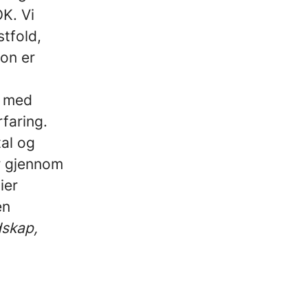
K. Vi
stfold,
jon er
n med
rfaring.
tal og
r gjennom
ier
en
dskap,