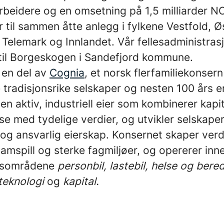
beidere og en omsetning på 1,5 milliarder NO
 til sammen åtte anlegg i fylkene Vestfold, Ø
Telemark og Innlandet. Vår fellesadministras
t til Borgeskogen i Sandefjord kommune.
 en del av
Cognia
, et norsk flerfamiliekonser
re tradisjonsrike selskaper og nesten 100 års e
en aktiv, industriell eier som kombinerer kapi
e med tydelige verdier, og utvikler selskape
 og ansvarlig eierskap. Konsernet skaper verd
mspill og sterke fagmiljøer, og opererer inn
ngsområdene
personbil, lastebil, helse og bere
teknologi
og
kapital.