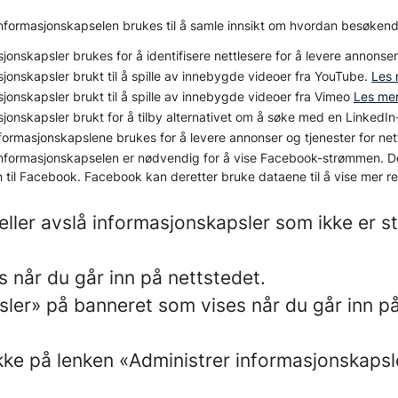
nformasjonskapselen brukes til å samle innsikt om hvordan besøkend
jonskapsler brukes for å identifisere nettlesere for å levere annonser
jonskapsler brukt til å spille av innebygde videoer fra YouTube.
Les 
jonskapsler brukt til å spille av innebygde videoer fra Vimeo
Les me
jonskapsler brukt for å tilby alternativet om å søke med en LinkedIn-
formasjonskapslene brukes for å levere annonser og tjenester for ne
nformasjonskapselen er nødvendig for å vise Facebook-strømmen. De
n til Facebook. Facebook kan deretter bruke dataene til å vise mer r
 eller avslå informasjonskapsler som ikke er 
 når du går inn på nettstedet.
sler» på banneret som vises når du går inn på
kke på lenken «Administrer informasjonskapsle