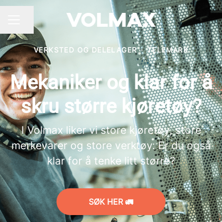
Del siden
KARRIEREMENY
VERKSTED OG DELELAGER
·
TELEMARK
Mekaniker og klar for å
skru større kjøretøy?
I Volmax liker vi store kjøretøy, store
merkevarer og store verktøy. Er du også
klar for å tenke litt større?
SØK HER 🚛