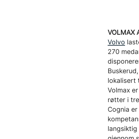
VOLMAX 
Volvo
last
270 medar
disponerer
Buskerud, 
lokaliser
Volmax er
røtter i t
Cognia er 
kompetans
langsiktig
gjennom sa