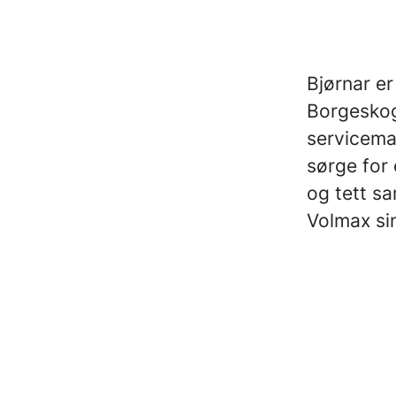
Bjørnar e
Borgeskog
servicemar
sørge for
og tett sa
Volmax sin