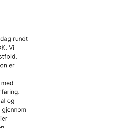
i dag rundt
K. Vi
stfold,
jon er
n med
rfaring.
tal og
r gjennom
ier
en