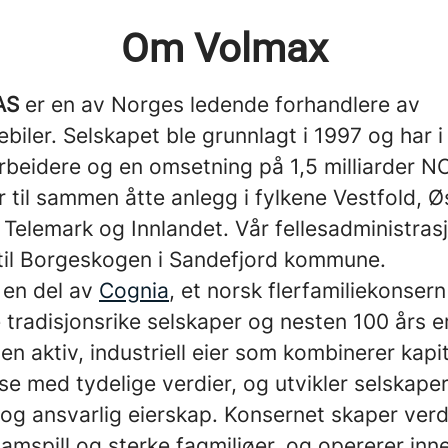
Om Volmax
AS
er en av Norges ledende forhandlere av
ebiler. Selskapet ble grunnlagt i 1997 og har 
beidere og en omsetning på 1,5 milliarder NO
 til sammen åtte anlegg i fylkene Vestfold, Ø
Telemark og Innlandet. Vår fellesadministras
t til Borgeskogen i Sandefjord kommune.
 en del av
Cognia
, et norsk flerfamiliekonser
re tradisjonsrike selskaper og nesten 100 års e
en aktiv, industriell eier som kombinerer kapi
e med tydelige verdier, og utvikler selskape
 og ansvarlig eierskap. Konsernet skaper verd
mspill og sterke fagmiljøer, og opererer inn