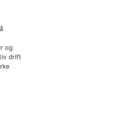
på
er og
v drift
yrke